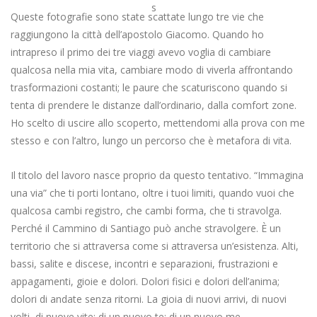
Queste fotografie sono state scattate lungo tre vie che
raggiungono la città dell’apostolo Giacomo. Quando ho
intrapreso il primo dei tre viaggi avevo voglia di cambiare
qualcosa nella mia vita, cambiare modo di viverla affrontando
trasformazioni costanti; le paure che scaturiscono quando si
tenta di prendere le distanze dall’ordinario, dalla comfort zone.
Ho scelto di uscire allo scoperto, mettendomi alla prova con me
stesso e con l’altro, lungo un percorso che è metafora di vita.
Il titolo del lavoro nasce proprio da questo tentativo. “Immagina
una via” che ti porti lontano, oltre i tuoi limiti, quando vuoi che
qualcosa cambi registro, che cambi forma, che ti stravolga.
Perché il Cammino di Santiago può anche stravolgere. È un
territorio che si attraversa come si attraversa un’esistenza. Alti,
bassi, salite e discese, incontri e separazioni, frustrazioni e
appagamenti, gioie e dolori. Dolori fisici e dolori dell’anima;
dolori di andate senza ritorni. La gioia di nuovi arrivi, di nuovi
volti, di nuove vite; di un nuovo te; di un nuovo me.