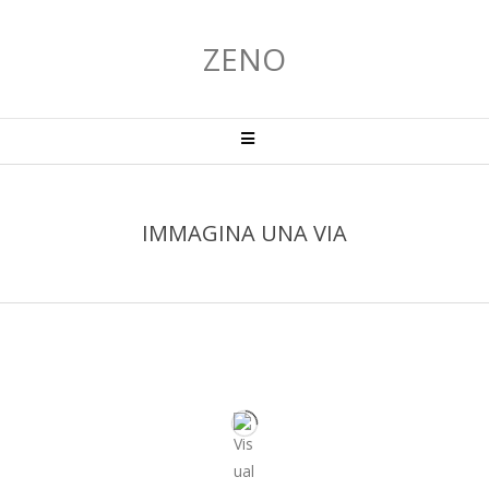
Salta
al
ZENO
contenuto
Menu
primario
di
navigzione
IMMAGINA UNA VIA