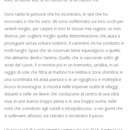
Sono tante le persone che ho incontrato, le vite che ho
incrociato e che ho visto. Mi sono soffermato sui loro occhi per
vederli meglio, per carpire in loro le stesse mie ragioni, se non
diverse; per cogliere meglio quella determinazione che aiuta a
proseguire senza voltarsi indietro. Il cammino mi ha condotto in
molti luoghi. Spazi che se osservati bene equivalgono a quello
che abbiamo dentro l’anima. Quello che si nasconde sotto gli
strati del cuore, lì si mostra poi in un tramonto, un’alba, in un
raggio di sole che filtra al mattino tra nebbia e zone d’ombra; in
una sconfinata ed arida pianura o in un rigoglioso e molteplice
bosco di montagna. Si mostra nelle impervie realtà di villaggi
distanti o nelle vie libere che conducono al centro di una città
viva; in una stanza troppo piena o in una troppo vuota; nelle
notti che scendono agli ostelli e intorpidiscono, o nei giorni che
si sollevano all’uscio sul selciato e rincalzano il passo.
Un processo di cambiamento cominciato nel 2016, lungo la via