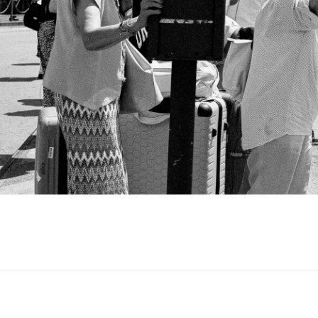
019-
2-
5