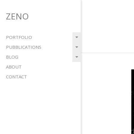
Salta
al
ZENO
contenuto
Menu
PORTFOLIO
primario
PUBBLICATIONS
di
BLOG
navigzione
ABOUT
CONTACT