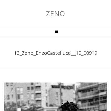
Salta
al
ZENO
contenuto
Menu
primario
di
navigzione
13_Zeno_EnzoCastellucci__19_00919