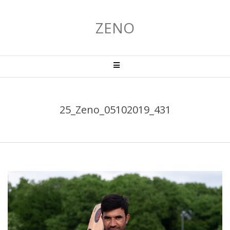
Salta
al
ZENO
contenuto
Menu
primario
di
navigzione
25_Zeno_05102019_431