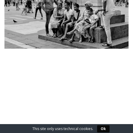
2019-
12-
25
This site only uses technical cookies.
Ok