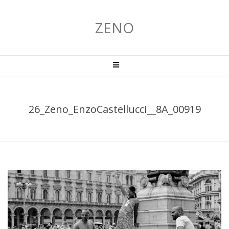
Salta
al
ZENO
contenuto
Menu
primario
di
navigzione
26_Zeno_EnzoCastellucci__8A_00919