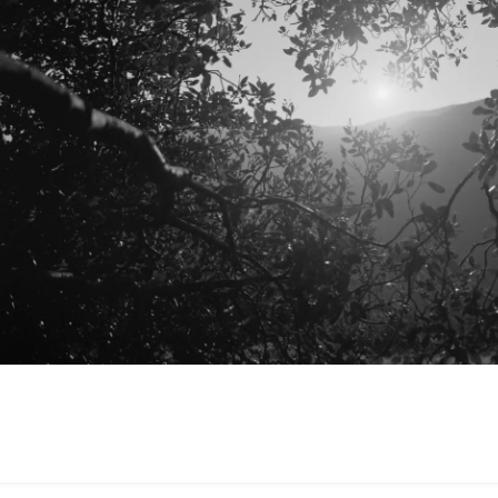
023-
0-