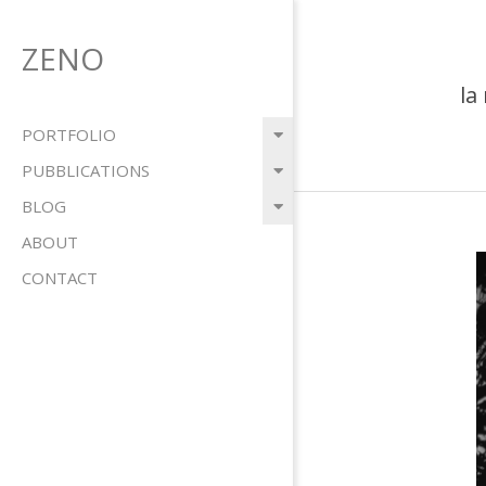
Salta
al
ZENO
contenuto
la
Menu
PORTFOLIO
primario
PUBBLICATIONS
di
BLOG
navigzione
ABOUT
CONTACT