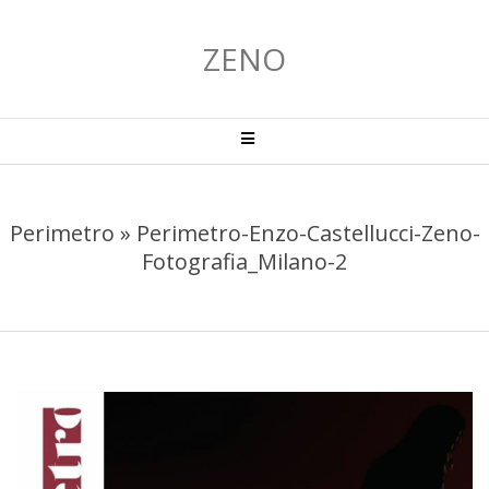
Salta
al
ZENO
contenuto
Menu
primario
di
navigzione
Perimetro »
Perimetro-Enzo-Castellucci-Zeno-
Fotografia_Milano-2