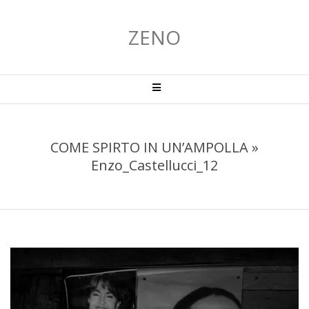
Salta
al
ZENO
contenuto
Menu
primario
di
navigzione
COME SPIRTO IN UN’AMPOLLA »
Enzo_Castellucci_12