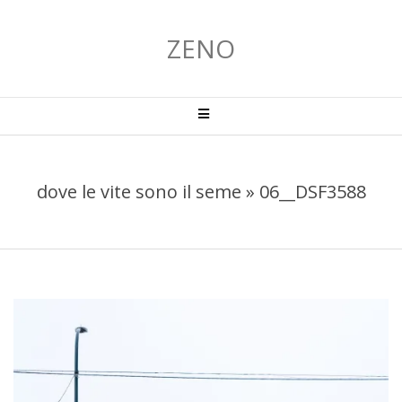
Salta
al
ZENO
contenuto
Menu
primario
di
navigzione
dove le vite sono il seme »
06__DSF3588