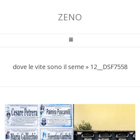
Salta
al
ZENO
contenuto
Menu
primario
di
navigzione
dove le vite sono il seme »
12__DSF7558