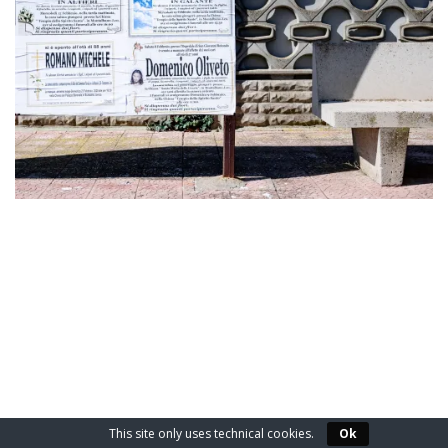
2020-
11-
29
This site only uses technical cookies.
Ok