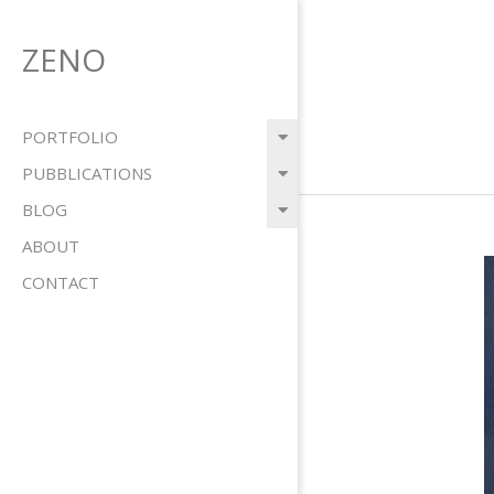
Salta
al
ZENO
contenuto
Menu
PORTFOLIO
primario
PUBBLICATIONS
di
BLOG
navigzione
ABOUT
CONTACT