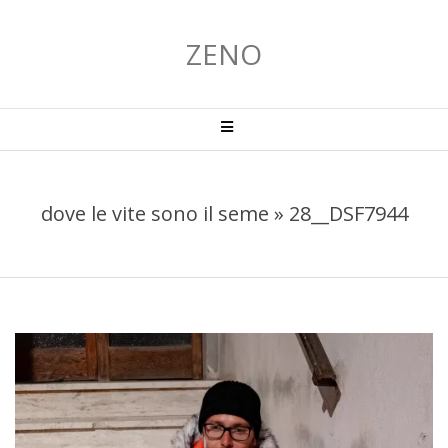
Salta
al
ZENO
contenuto
Menu
primario
di
navigzione
dove le vite sono il seme »
28__DSF7944