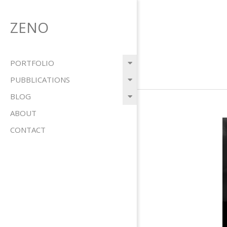
Salta
al
ZENO
contenuto
Menu
PORTFOLIO
primario
PUBBLICATIONS
di
BLOG
navigzione
ABOUT
CONTACT