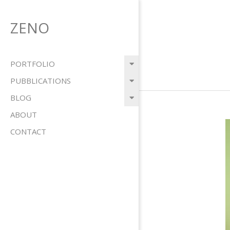
Salta
al
ZENO
contenuto
Menu
PORTFOLIO
primario
PUBBLICATIONS
di
BLOG
navigzione
ABOUT
CONTACT